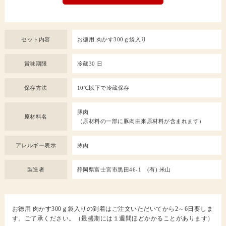
セット内容
お徳用 肉かす300ｇ袋入り
賞味期限
冷蔵30 日
保存方法
10℃以下で冷蔵保存
豚肉
原材料名
（原材料の一部に豚肉由来原材料が含まれます）
アレルギー表示
豚肉
製造者
静岡県富士宮市黒田46-1 (有) 米山
お徳用 肉かす300ｇ袋入りの到着はご注文いただいてから2～6日要しま
す。ご了承ください。（最盛期には１週間ほどかかることがあります）